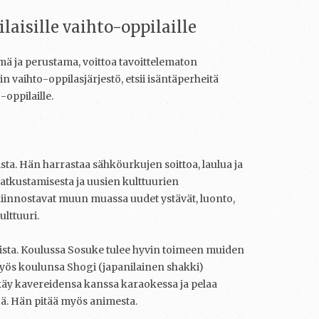
laisille vaihto-oppilaille
mä ja perustama, voittoa tavoittelematon
 vaihto-oppilasjärjestö, etsii isäntäperheitä
oppilaille.
sta. Hän harrastaa sähköurkujen soittoa, laulua ja
atkustamisesta ja uusien kulttuurien
iinnostavat muun muassa uudet ystävät, luonto,
ulttuuri.
ista. Koulussa Sosuke tulee hyvin toimeen muiden
yös koulunsa Shogi (japanilainen shakki)
käy kavereidensa kanssa karaokessa ja pelaa
lejä. Hän pitää myös animesta.