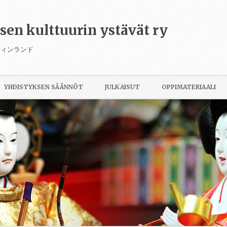
isen kulttuurin ystävät ry
フィンランド
Siirry
sisältöön
YHDISTYKSEN SÄÄNNÖT
JULKAISUT
OPPIMATERIAALI