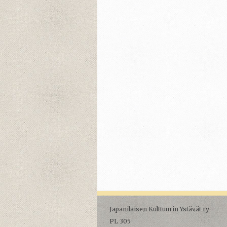
Japanilaisen Kulttuurin Ystävät ry
PL 305