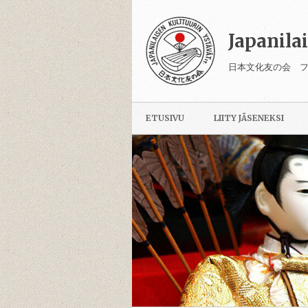
Japanila
日本文化友の会 
ETUSIVU
LIITY JÄSENEKSI