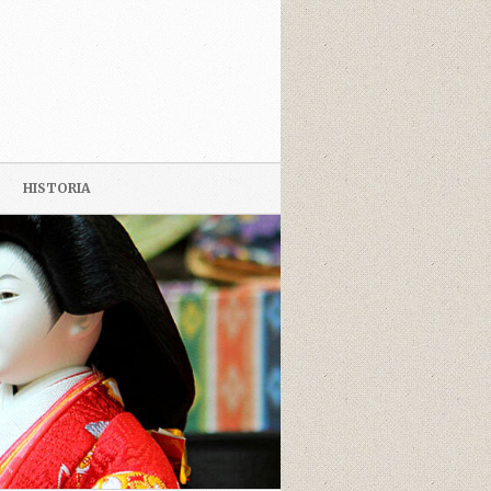
HISTORIA
JAPANI-PÄIVÄ 2009
KUVIA MATKAN VARRELTA
LIBARO DE (YRJÖ) KUIKKA.
VERKOJ PRI JAPANIO EN
ESPERANTO