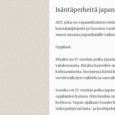
Isäntäperheitä japani
AFS, joka on vapaaehtoisten vetä
kansalaisjärjestö ja Suomen vanhin
muun muassa japanilaisille vaihto-
Oppilaat:
Hiraku on 17-vuotias poika Japani
valokuvausta. Hiraku haaveilee m
kohtaamisesta. Suomessa häntä k
vuodenaikojen vaihtelu ja saunak
Sosuke on 17-vuotias poika Japan
oppilaiden kanssa. Hän kuuluu m
kerhoon. Vapaa-ajallaan Sosuke 
videopelejä tai lauta- ja korttipe