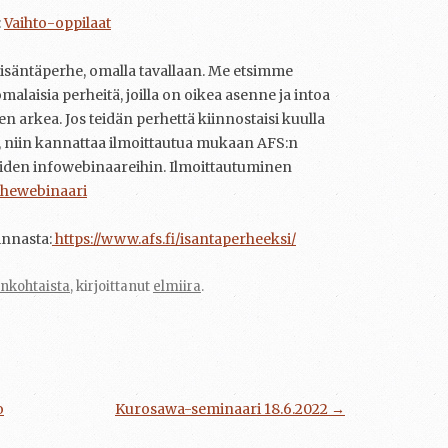
:
Vaihto-oppilaat
 isäntäperhe, omalla tavallaan. Me etsimme
malaisia perheitä, joilla on oikea asenne ja intoa
n arkea. Jos teidän perhettä kiinnostaisi kuulla
niin kannattaa ilmoittautua mukaan AFS:n
heiden infowebinaareihin. Ilmoittautuminen
erhewebinaari
innasta:
https://www.afs.fi/isantaperheeksi/
nkohtaista
, kirjoittanut
elmiira
.
o
Kurosawa-seminaari 18.6.2022
→