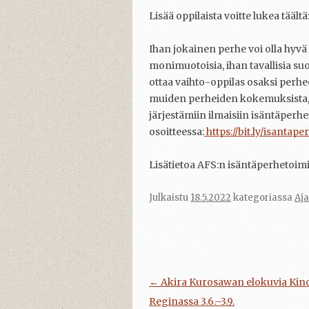
Lisää oppilaista voitte lukea täältä
Ihan jokainen perhe voi olla hyvä
monimuotoisia, ihan tavallisia suo
ottaa vaihto-oppilas osaksi perhee
muiden perheiden kokemuksista, 
järjestämiin ilmaisiin isäntäper
osoitteessa:
https://bit.ly/isantap
Lisätietoa AFS:n isäntäperhetoim
Julkaistu
18.5.2022
kategoriassa
Aja
Artikkelien
←
Akira Kurosawan elokuvia Kin
selaus
Reginassa 3.6.–3.9.