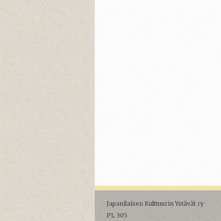
Japanilaisen Kulttuurin Ystävät ry
PL 305