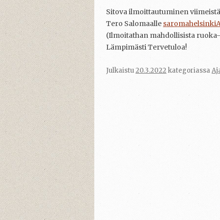
Sitova ilmoittautuminen viimeistä
Tero Salomaalle
saromahelsinki
(Ilmoitathan mahdollisista ruoka-
Lämpimästi Tervetuloa!
Julkaistu
20.3.2022
kategoriassa
Aj