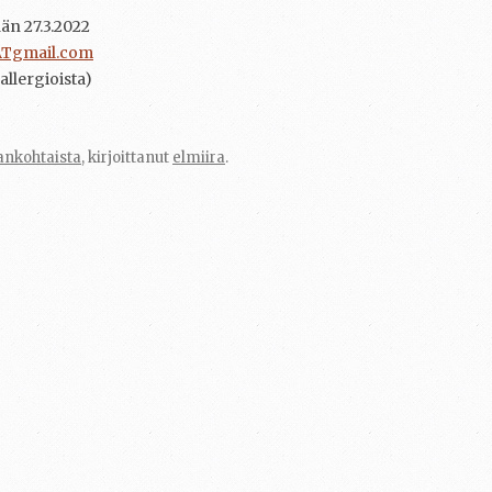
än 27.3.2022
ATgmail.com
allergioista)
ankohtaista
, kirjoittanut
elmiira
.