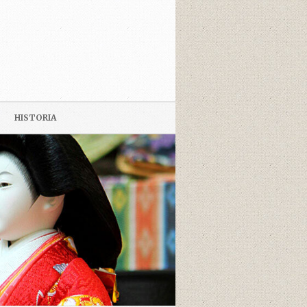
HISTORIA
JAPANI-PÄIVÄ 2009
KUVIA MATKAN VARRELTA
LIBARO DE (YRJÖ) KUIKKA.
VERKOJ PRI JAPANIO EN
ESPERANTO