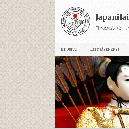
Japanila
日本文化友の会 
ETUSIVU
LIITY JÄSENEKSI