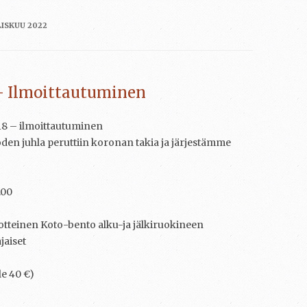
ISKUU 2022
 – Ilmoittautuminen
 18 – ilmoittautuminen
en juhla peruttiin koronan takia ja järjestämme
.00
otteinen Koto-bento alku-ja jälkiruokineen
jaiset
le 40 €)