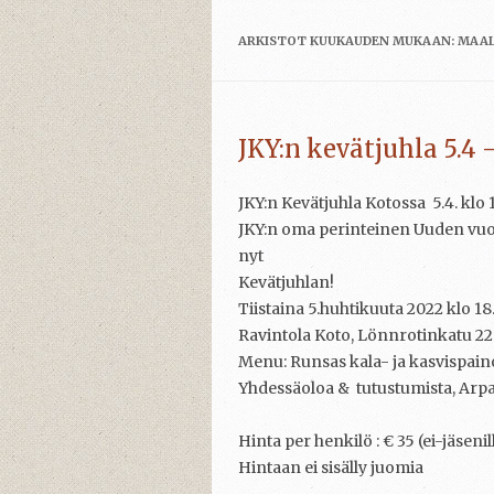
ARKISTOT KUUKAUDEN MUKAAN:
MAAL
JKY:n kevätjuhla 5.4
JKY:n Kevätjuhla Kotossa 5.4. klo
JKY:n oma perinteinen Uuden vuod
nyt
Kevätjuhlan!
Tiistaina 5.huhtikuuta 2022 klo 18
Ravintola Koto, Lönnrotinkatu 22
Menu: Runsas kala- ja kasvispain
Yhdessäoloa & tutustumista, Arpa
Hinta per henkilö : € 35 (ei-jäsenil
Hintaan ei sisälly juomia