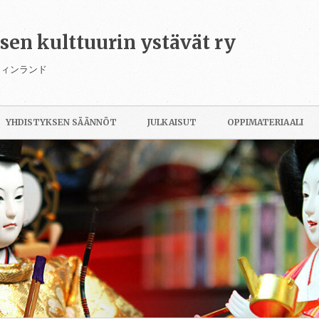
isen kulttuurin ystävät ry
フィンランド
Siirry
sisältöön
YHDISTYKSEN SÄÄNNÖT
JULKAISUT
OPPIMATERIAALI