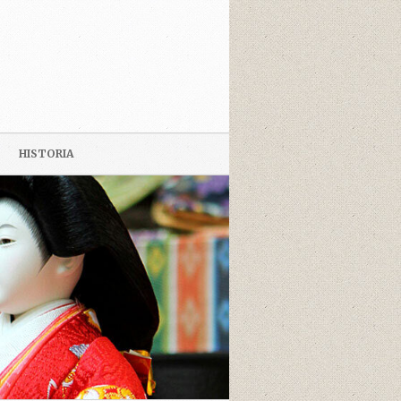
HISTORIA
JAPANI-PÄIVÄ 2009
KUVIA MATKAN VARRELTA
LIBARO DE (YRJÖ) KUIKKA.
VERKOJ PRI JAPANIO EN
ESPERANTO