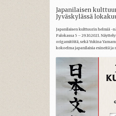
Japanilaisen kulttuu
Jyväskylässä lokaku
Japanilaisen kulttuurin helmiä -nä
Palokassa 5 – 29.10.2021. Näyttely
origamitöitä, sekä Yukina Yamamot
kokoelma japanilaisia esineitä ja