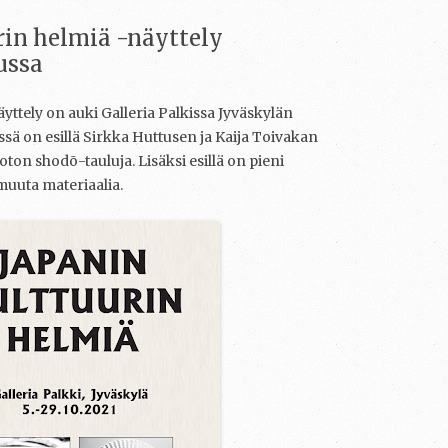
rin helmiä -näyttely
ussa
yttely on auki Galleria Palkissa Jyväskylän
ssä on esillä Sirkka Huttusen ja Kaija Toivakan
on shodō-tauluja. Lisäksi esillä on pieni
 muuta materiaalia.