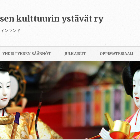
isen kulttuurin ystävät ry
フィンランド
Siirry
sisältöön
YHDISTYKSEN SÄÄNNÖT
JULKAISUT
OPPIMATERIAALI