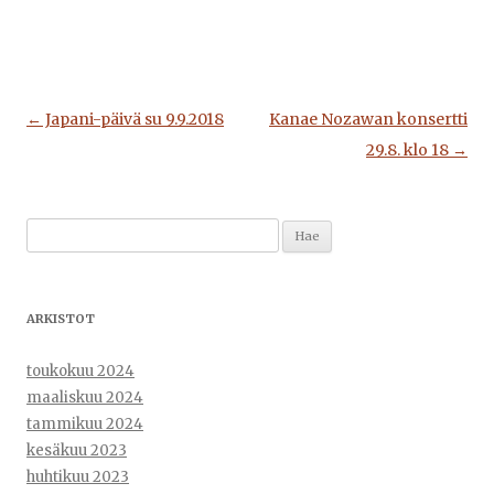
Artikkelien
←
Japani-päivä su 9.9.2018
Kanae Nozawan konsertti
selaus
29.8. klo 18
→
Haku:
ARKISTOT
toukokuu 2024
maaliskuu 2024
tammikuu 2024
kesäkuu 2023
huhtikuu 2023