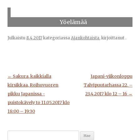
Yöelämää
Julkaistu
8.4.2017
kategoriassa
Ajankohtaista
, kirjoittanut
.
Artikkelien
←
Sakura, kaikkialla
Japani-viikonloppu
selaus
kirsikkaa, Roihuvuoren
Talvipuutarhassa 22. –
pikku Japanissa -
23.4.2017 klo 12 – 16
→
puistokävely to 11.05.2017 klo
18:00 – 19:30
Jäähyväisateria, kotiruokaa ystävien luona:
Illallisen alkupalat ryokanissa, onsenin
Haku:
n
Great Kannon Kamakura Hasedera Kannon-
17.3. Minami Aizussa satoi lunta, matkalla
Hasederalta näkyy Kamakuran kattoja ja
hotellissa, heinäsirkat olivat maukkaita
Nagomi Jizo auttaa kärsiviä, ei pelottele
Tämän verran sai kuvata, Geku toiseksi
tonnikala-chirashisushi, chawanmushi
Daimaruasunarosou onsen Iwase gun,
Asakusassa japanilaisia viettämässä
Fuji-vuori junan ikkunasta, Shin-