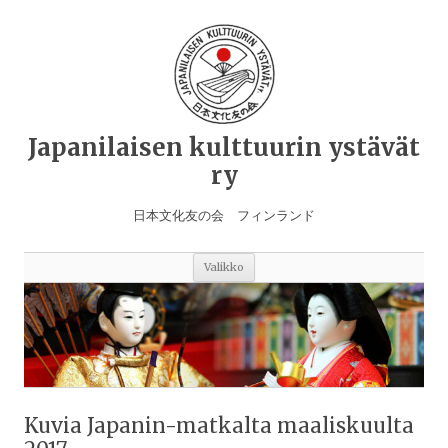
Japanilaisen kulttuurin ystävät
ry
日本文化友の会 フィンランド
Siirry
Valikko
sisältöön
Kuvia Japanin-matkalta maaliskuulta