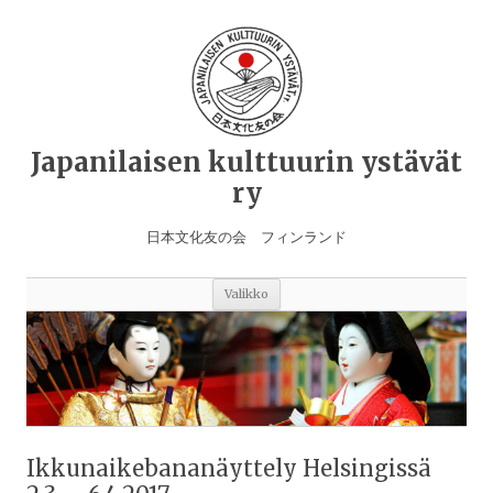
Japanilaisen kulttuurin ystävät
ry
日本文化友の会 フィンランド
Siirry
Valikko
sisältöön
Ikkunaikebananäyttely Helsingissä