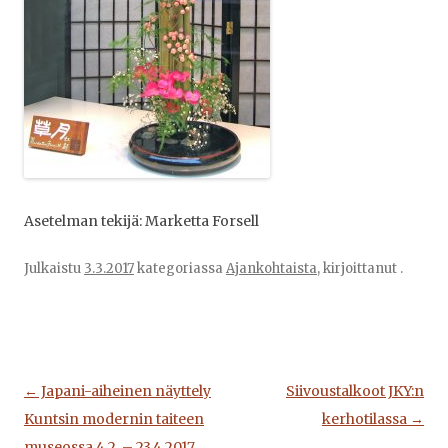
Asetelman tekijä: Marketta Forsell
Julkaistu
3.3.2017
kategoriassa
Ajankohtaista
, kirjoittanut
.
Artikkelien
←
Japani-aiheinen näyttely
Siivoustalkoot JKY:n
selaus
Kuntsin modernin taiteen
kerhotilassa
→
museossa 4.2. – 23.4.2017